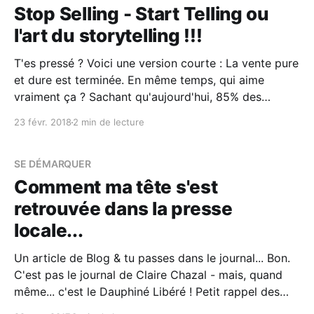
Stop Selling - Start Telling ou
l'art du storytelling !!!
T'es pressé ? Voici une version courte : La vente pure
et dure est terminée. En même temps, qui aime
vraiment ça ? Sachant qu'aujourd'hui, 85% des
personnes font une recherche sur internet avant
23 févr. 2018
2 min de lecture
d'acheter un produit - un service... Je préconise la
solution "Stop
SE DÉMARQUER
Comment ma tête s'est
retrouvée dans la presse
locale...
Un article de Blog & tu passes dans le journal... Bon.
C'est pas le journal de Claire Chazal - mais, quand
même... c'est le Dauphiné Libéré ! Petit rappel des
faits : 1. À l'approche de Noël, je décide d'écrire