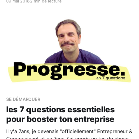
09 mai 2018
2 min de lecture
site ECommerce, Camille m'a posé cette question :
"Comment fidéliser ma clientèle ?" En
SE DÉMARQUER
les 7 questions essentielles
pour booster ton entreprise
Il y'a 7ans, je devenais "officiellement" Entrepreneur &
Communicant et en 7ans, j'ai appris un tas de choses