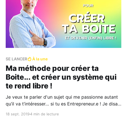
SE LANCER
À la une
Ma méthode pour créer ta
Boite... et créer un système qui
te rend libre !
Je veux te parler d'un sujet qui me passionne autant
qu’il va t’intéresser… si tu es Entrepreneur.e ! Je disais
donc : “J’ai toujours voulu monter mon entreprise” est
18 sept. 2019
4 min de lecture
sans doute la phrase que j’ai le plus entendu depuis
que j’ai crée Citron Bien