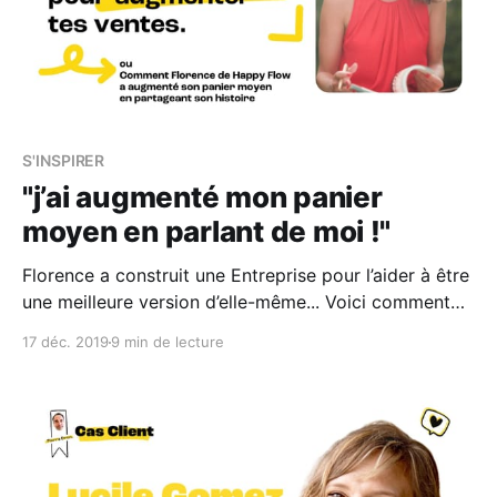
S'INSPIRER
"j’ai augmenté mon panier
moyen en parlant de moi !"
Florence a construit une Entreprise pour l’aider à être
une meilleure version d’elle-même... Voici comment
Pierre de Citron Bien l'a accompagné. *** CAS
17 déc. 2019
9 min de lecture
PRATIQUE *** Florence de Happy Flow a choisi de
créer sa vie pour qu’elle ressemble à ses rêves. Elle
est éditrice & vend