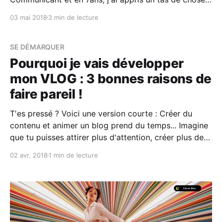
BIEN... comme ces 7 questions à te poser pour faire
03 mai 2018
3 min de lecture
avancer ton business. Ces questions ont aidé mon
entreprise à avancer et je suis sûr qu&
SE DÉMARQUER
Pourquoi je vais développer
mon VLOG : 3 bonnes raisons de
faire pareil !
T'es pressé ? Voici une version courte : Créer du
contenu et animer un blog prend du temps... Imagine
que tu puisses attirer plus d'attention, créer plus de
liens & bénéficier d'un meilleur engagement tout en
02 avr. 2018
1 min de lecture
profitant d'un meilleur ROI (retour sur
investissement)... avec