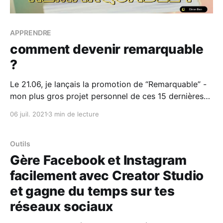
APPRENDRE
comment devenir remarquable
?
Le 21.06, je lançais la promotion de “Remarquable” -
mon plus gros projet personnel de ces 15 dernières
années. (oui - oui - mon Livre qui sort en librairie le
06 juil. 2021
3 min de lecture
21.09 s’appelle “Remarquable”). Les premières pré-
commandes sont tombées. Et j’étais rassuré de voir
les entrepreneurs de demain s’
Outils
Gère Facebook et Instagram
facilement avec Creator Studio
et gagne du temps sur tes
réseaux sociaux