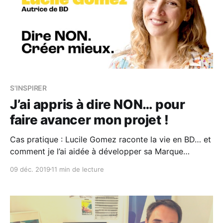
S'INSPIRER
J’ai appris à dire NON… pour
faire avancer mon projet !
Cas pratique : Lucile Gomez raconte la vie en BD… et
comment je l’ai aidée à développer sa Marque
Personnelle. Tu veux avancer ? Commence par
09 déc. 2019
11 min de lecture
apprendre à dire NON (vraiment) Tu as du talent, des
idées, une audience qui te suit… mais ton projet
stagne. La cause n°1 ? Tu