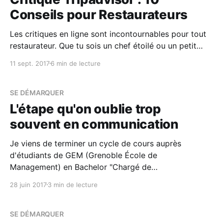
Conseils pour Restaurateurs
Les critiques en ligne sont incontournables pour tout
restaurateur. Que tu sois un chef étoilé ou un petit
restaurant de quartier, les avis sur Tripadvisor
11 sept. 2017
6 min de lecture
peuvent avoir un impact significatif sur ta réputation.
Voici 10 conseils pour répondre efficacement à une
critique Tripadvisor et gérer les commentaires
SE DÉMARQUER
désagréables comme un
L'étape qu'on oublie trop
souvent en communication
Je viens de terminer un cycle de cours auprès
d'étudiants de GEM (Grenoble École de
Management) en Bachelor "Chargé de
Développement Commercial & Marketing" à Valence.
28 juin 2017
3 min de lecture
J'avais pour mission de former 5 étudiantes en
alternance sur les métiers de la communication, et
plus spécifiquement
SE DÉMARQUER