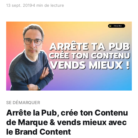
Pas de panique ! Voici 10 conseils pratiques pour
13 sept. 2019
4 min de lecture
transformer ces critiques en opportunités et protéger
ta marque. Tu viens de poster un super post sur ton
blog ou tes réseaux sociaux... WOUÉ
SE DÉMARQUER
Arrête la Pub, crée ton Contenu
de Marque & vends mieux avec
le Brand Content