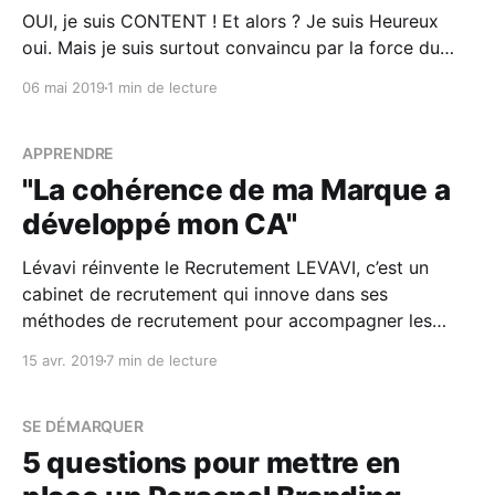
OUI, je suis CONTENT ! Et alors ? Je suis Heureux
oui. Mais je suis surtout convaincu par la force du
"contenu" (Content en anglais !). En Agence de Com'
06 mai 2019
1 min de lecture
on a tendance a utilisé beaucoup de termes anglais -
pas toujours compris... Je vais te parler ici de Brand
Content
APPRENDRE
"La cohérence de ma Marque a
développé mon CA"
Lévavi réinvente le Recrutement LEVAVI, c’est un
cabinet de recrutement qui innove dans ses
méthodes de recrutement pour accompagner les
entreprises de demain dans leur recherche de
15 avr. 2019
7 min de lecture
productivité en recrutant des experts & des
spécialistes de leurs domaines La Mission de Lévavi
est simple : mettre en lien les bonnes
SE DÉMARQUER
5 questions pour mettre en