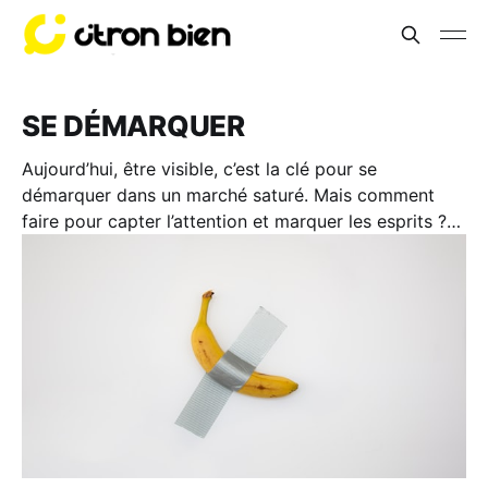
SE DÉMARQUER
Aujourd’hui, être visible, c’est la clé pour se
démarquer dans un marché saturé. Mais comment
faire pour capter l’attention et marquer les esprits ?
Les contenus “Se Démarquer” vont t’aider à bâtir une
marque unique, à maîtriser ta communication et à
trouver les bons leviers pour booster ta visibilité.
Parce qu’on n’attire pas l’attention par hasard, on se
démarque par intention. Deviens Remarquable !