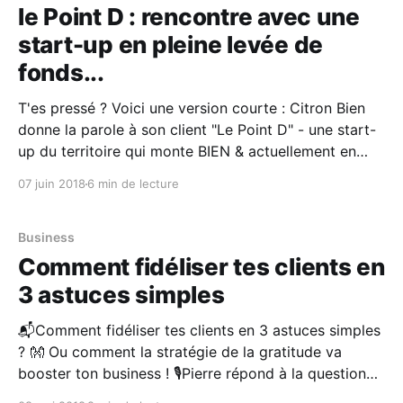
le Point D : rencontre avec une
start-up en pleine levée de
fonds...
T'es pressé ? Voici une version courte : Citron Bien
donne la parole à son client "Le Point D" - une start-
up du territoire qui monte BIEN & actuellement en
levée de fonds... L'occasion de découvrir une start-
07 juin 2018
6 min de lecture
up qui marche BIEN... et d'en
Business
Comment fidéliser tes clients en
3 astuces simples
📬Comment fidéliser tes clients en 3 astuces simples
? 👐 Ou comment la stratégie de la gratitude va
booster ton business ! 🎙Pierre répond à la question
de Camille dans ce nouveau #VLOG. À propos de son