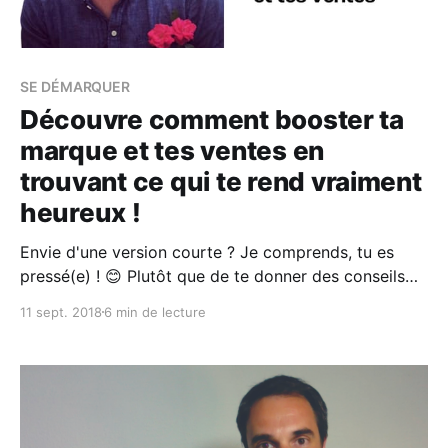
SE DÉMARQUER
Découvre comment booster ta
marque et tes ventes en
trouvant ce qui te rend vraiment
heureux !
Envie d'une version courte ? Je comprends, tu es
pressé(e) ! 😊 Plutôt que de te donner des conseils
sur comment être heureux(se), je vais te poser une
11 sept. 2018
6 min de lecture
question : qu'est-ce qui te rend heureux(se) ? ⚠️
Après tout, tu connais toi-même la réponse, n'est-