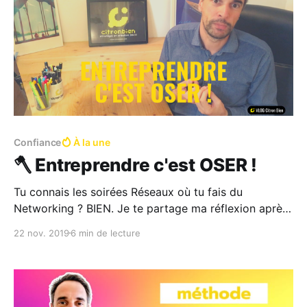
Confiance
À la une
🪓 Entreprendre c'est OSER !
Tu connais les soirées Réseaux où tu fais du
Networking ? BIEN. Je te partage ma réflexion après
la grande messe locale qui réunit tout l'écosystème
22 nov. 2019
6 min de lecture
entrepreneurial local... J'ai nommé la cérémonie des
trophées de l'Entreprise de Valence Romans Agglo de
2019 ! Ce que je