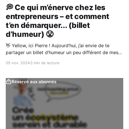
💭 Ce qui m’énerve chez les
entrepreneurs – et comment
t’en démarquer... (billet
d’humeur) 😤
👋 Yellow, ici Pierre ! Aujourd’hui, j’ai envie de te
partager un billet d’humeur un peu différent de mes
habituels coaching privés que tu retrouves [par ici
05 nov. 2024
3 min de lecture
👈]. Un format plus spontané, plus personnel, que je
te livre ici. Je vois de plus en plus d’entrepreneurs qui
s’épuisent
Réservé aux abonnés