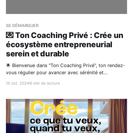
SE DÉMARQUER
💌 Ton Coaching Privé : Crée un
écosystème entrepreneurial
serein et durable
🌟 Bienvenue dans "Ton Coaching Privé", ton rendez-
vous régulier pour avancer avec sérénité et
confiance. Ce message s'adresse à toi, ami(e)
10 oct. 2024
6 min de lecture
entrepreneur(e), freelance, artiste, qui cherches à
élever ta marque et à créer un écosystème serein
autour de ton projet. 👉En bref : Refaire sans