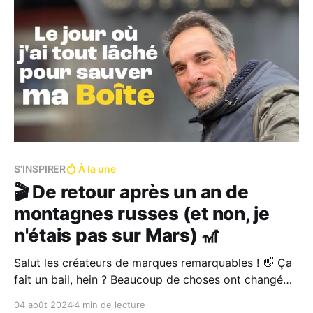
S'INSPIRER
À la une
🎬 De retour après un an de
montagnes russes (et non, je
n'étais pas sur Mars) 🎢
Salut les créateurs de marques remarquables ! 👋 Ça
fait un bail, hein ? Beaucoup de choses ont changé
depuis mon dernier article... • J'ai distribué un film au
04 août 2024
4 min de lecture