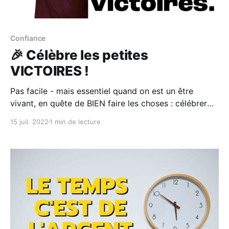
Confiance
🎉 Célèbre les petites
VICTOIRES !
Pas facile - mais essentiel quand on est un être
vivant, en quête de BIEN faire les choses : célébrer
ses petites victoires ! Je t'invite à partager tes
15 juil. 2022
1 min de lecture
petites victoires... 🎉 (Peu importe la façon - la
célébration !) L'essentiel est de célébrer nos victoires
(Elles sont tant méritées !) Tu le