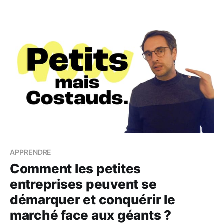
cinéma 🍿 • J'ai appris à jongler avec des crises
existentielles 🤹‍♂️ 🤔 La question que tu te poses
sûrement : "Qu'est-ce
APPRENDRE
Comment les petites
entreprises peuvent se
démarquer et conquérir le
marché face aux géants ?