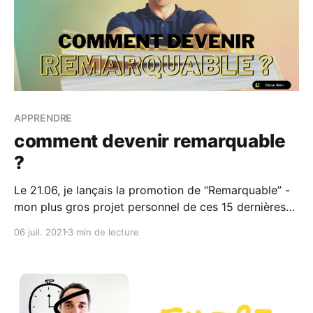
APPRENDRE
comment devenir remarquable
?
Le 21.06, je lançais la promotion de “Remarquable” -
mon plus gros projet personnel de ces 15 dernières
années. (oui - oui - mon Livre qui sort en librairie le
06 juil. 2021
3 min de lecture
21.09 s’appelle “Remarquable”). Les premières pré-
commandes sont tombées. Et j’étais rassuré de voir
les entrepreneurs de demain s’