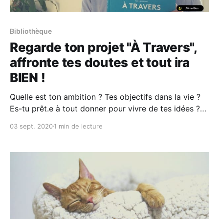
Bibliothèque
Regarde ton projet "À Travers",
affronte tes doutes et tout ira
BIEN !
Quelle est ton ambition ? Tes objectifs dans la vie ?
Es-tu prêt.e à tout donner pour vivre de tes idées ?
Sans doute. Mais, il t'arrive parfois de passer "à
03 sept. 2020
1 min de lecture
travers" - non ? Pour affronter tes doutes, je t'invite à
découvrir le livre de Tom