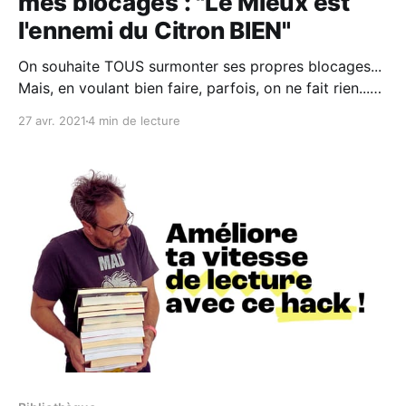
mes blocages : "Le Mieux est
l'ennemi du Citron BIEN"
On souhaite TOUS surmonter ses propres blocages...
Mais, en voulant bien faire, parfois, on ne fait rien...
Dommage, non ?! Chaque année, j'adopte un adage
27 avr. 2021
4 min de lecture
pour me guider vers le "mieux". En 2019, j'adoptais
celui-ci : "LE MIEUX EST L'ENNEMI DU Citron