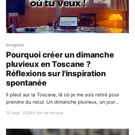
Imaginer
Pourquoi créer un dimanche
pluvieux en Toscane ?
Réflexions sur l'inspiration
spontanée
Il pleut sur la Toscane, là où je me suis retiré pour
prendre du recul. Un dimanche pluvieux, un jour
traditionnellement consacré au repos et au lâcher-
10 sept. 2024
4 min de lecture
prise. Pourtant, ce n’est pas ce que je ressens
aujourd’hui. En tant qu’entrepreneur et créatif, les
attentes sociales du dimanche