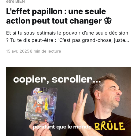
être BIEN
L'effet papillon : une seule
action peut tout changer 🦋
Et si tu sous-estimais le pouvoir d’une seule décision
? Tu te dis peut-être : "C’est pas grand-chose, juste
un mail, juste une idée, juste une conversation." Mais
15 avr. 2025
8 min de lecture
ce “juste” peut tout changer. Un message. Une prise
de parole. Une rencontre. Tu ne vois pas