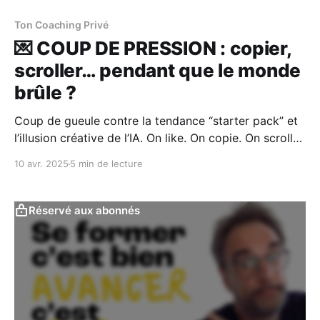
Ton Coaching Privé
💌 COUP DE PRESSION : copier,
scroller… pendant que le monde
brûle ?
Coup de gueule contre la tendance “starter pack” et
l’illusion créative de l’IA. On like. On copie. On scrolle.
Et pendant ce temps, le monde prend feu. Je t’écris
10 avr. 2025
5 min de lecture
ce message avec un mélange d’enthousiasme, de
tristesse… et de rage. Parce que franchement, je suis
flippé.
Réservé aux abonnés