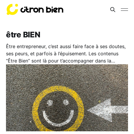
être BIEN
Être entrepreneur, c’est aussi faire face à ses doutes,
ses peurs, et parfois à l’épuisement. Les contenus
“Être Bien” sont là pour t’accompagner dans la
dimension personnelle de ton aventure. Parce qu’on
ne peut pas donner le meilleur de soi si on ne prend
pas soin de soi. Ces contenus participe à te créer
une bulle de bienveillance pour renforcer ta
confiance et trouver l’équilibre dont tu as besoin.