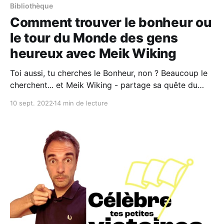
Bibliothèque
Comment trouver le bonheur ou
le tour du Monde des gens
heureux avec Meik Wiking
Toi aussi, tu cherches le Bonheur, non ? Beaucoup le
cherchent... et Meik Wiking - partage sa quête du
bonheur à travers des études, des exemples et des
10 sept. 2022
14 min de lecture
expériences trouvés un peu partout sur le globe.
Résumé. Dans ma Pile à Lire depuis un moment, j'ai
profité de l'