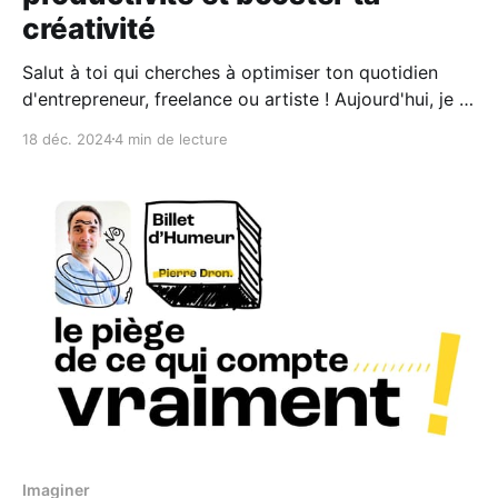
créativité
Salut à toi qui cherches à optimiser ton quotidien
d'entrepreneur, freelance ou artiste ! Aujourd'hui, je te
partage une sélection de 12 livres inspirants qui m’ont
18 déc. 2024
4 min de lecture
marqué ces derniers mois et qui vont booster ta
productivité, nourrir ta créativité et améliorer ton
bien-être. Si tu
Imaginer