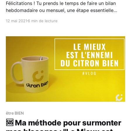
Félicitations ! Tu prends le temps de faire un bilan
hebdomadaire ou mensuel, une étape essentielle
souvent négligée que tu sois entrepreneur, freelance,
12 mai 2021
6 min de lecture
ou artiste. Je pilote plusieurs projets en parallèle
(mon activité de coaching, de cinéma, mon média,
mes podcasts, mes livres...) et il est crucial de savoir
où je
être BIEN
🆘 Ma méthode pour surmonter