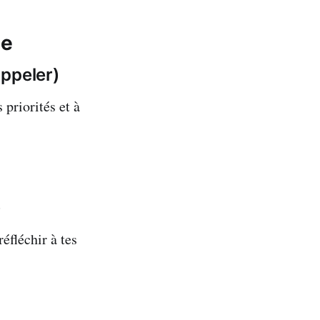
he
ppeler)
 priorités et à
)
éfléchir à tes