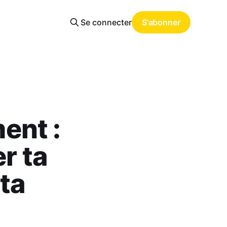
Se connecter
S'abonner
ent :
r ta
 ta