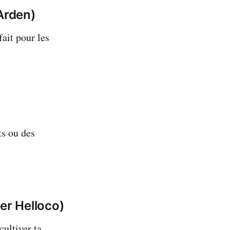
Arden)
fait pour les
ts ou des
er Helloco)
cultiver ta