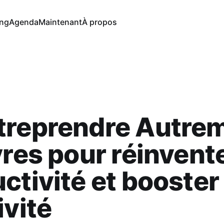
ng
Agenda
Maintenant
À propos
treprendre Autrem
vres pour réinvente
ctivité et booster
ivité