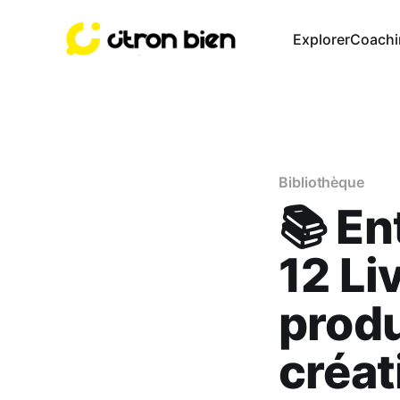
Explorer
Coachi
Bibliothèque
📚 En
12 Li
produ
créat