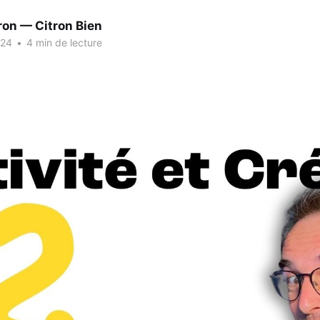
ron — Citron Bien
024
•
4 min de lecture