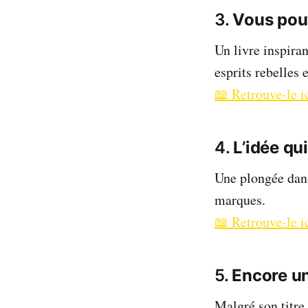
3.
Vous pouv
Un livre inspiran
esprits rebelles 
📖 Retrouve-le i
4.
L’idée qui
Une plongée dans
marques.
📖 Retrouve-le i
5.
Encore un 
Malgré son titre 