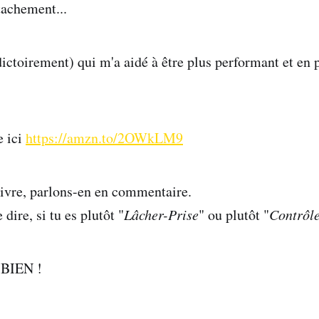
tachement...
dictoirement) qui m'a aidé à être plus performant et en 
e ici
https://amzn.to/2OWkLM9
 livre, parlons-en en commentaire.
dire, si tu es plutôt "
Lâcher-Prise
" ou plutôt "
Contrôl
s BIEN !