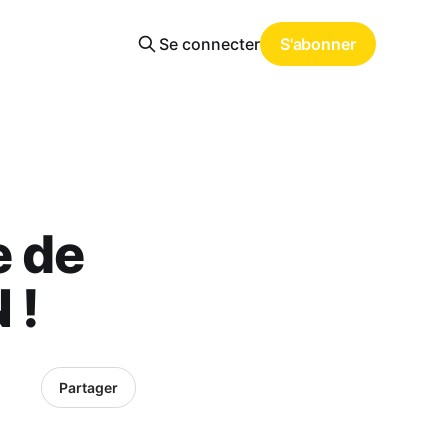
Se connecter
S'abonner
e de
 !
Partager