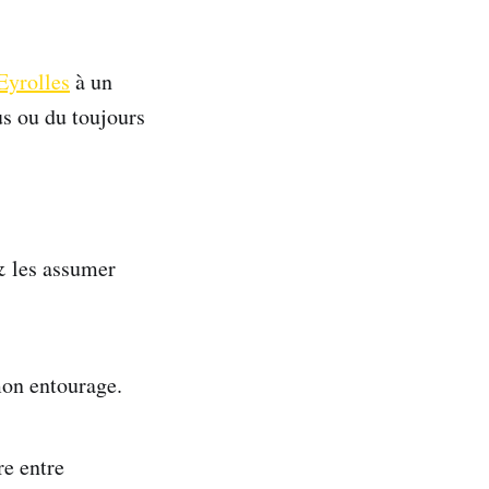
Eyrolles
à un
us ou du toujours
 & les assumer
 mon entourage.
re entre