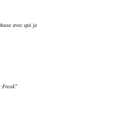
phase avec qui je
e Freak
"