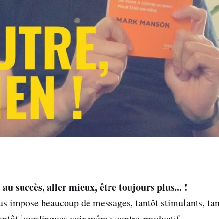
u succès, aller mieux, être toujours plus... !
us impose beaucoup de messages, tantôt stimulants, tan
antôt lourdingues voir même contre-productif...