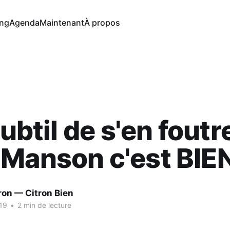
ng
Agenda
Maintenant
À propos
subtil de s'en foutr
Manson c'est BIEN
ron — Citron Bien
19
•
2 min de lecture