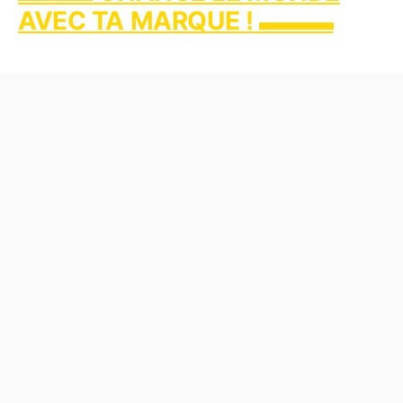
AVEC TA MARQUE !
▬▬▬