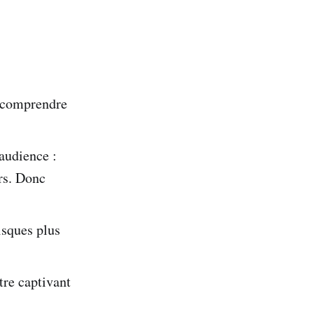
e comprendre
audience :
urs. Donc
isques plus
être captivant