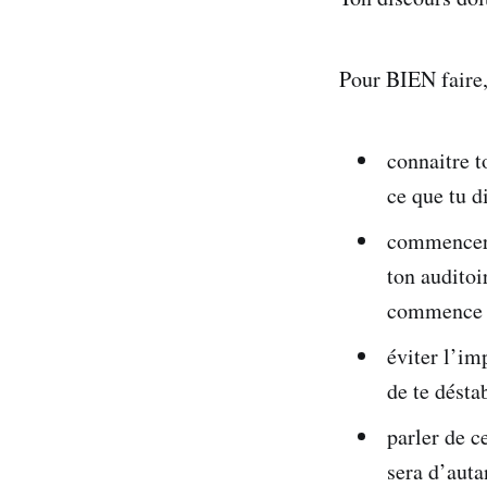
Pour BIEN faire, 
connaitre t
ce que tu di
commencer p
ton auditoi
commence p
éviter l’im
de te désta
parler de c
sera d’autan