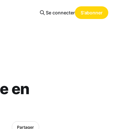
Se connecter
S'abonner
le en
Partager