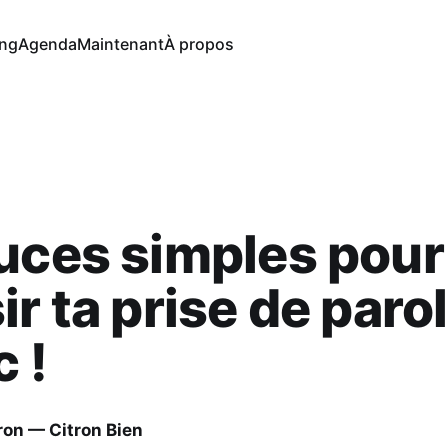
ng
Agenda
Maintenant
À propos
uces simples pour
ir ta prise de paro
c !
ron — Citron Bien