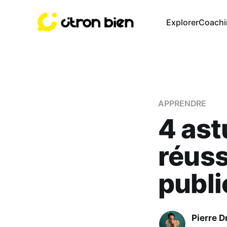
Explorer
Coachi
APPRENDRE
4 ast
réuss
publi
Pierre D