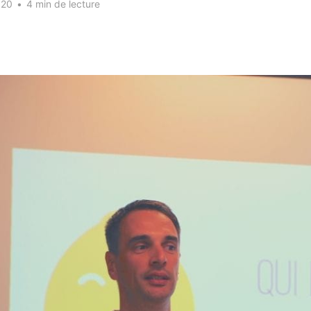
020
•
4 min de lecture